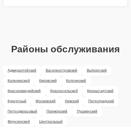
Районы обслуживания
Адмиралтейский
Василеостровский
Выборгский
Калининский
Кировский
Колпинский
Красногвардейский
Красносельский
Кронштадтский
Курортный
Московский
Невский
Петроградский
Петродворцовый
Приморский
Пушкинский
Фрунзенский
Центральный