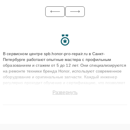
В сервисном центре spb.honor-pro-repair.ru в Санкт-
Петербурге работают опытные мастера с профильным
образованием и стажем от 5 до 12 лет. Они специализируются
на ремонте техники бренда Honor, используют современное
оборудование и оригинальные запчасти. Каждый инженер
регулярно проходит обучение и сертификацию, что позволяет
быстро и точноdiagnostikировать поломки и восстанавливать
Развернуть
технику с сохранением гарантии до 3 лет. Наши мастера
решают сложные случаи: от замены матриц и материнских
плат до ремонта после залития и восстановления данных.
Благодаря высокой квалификации и ответственному подходу
клиенты получают быстрый, качественный ремонт и понятные
объяснения по результатам диагностики.