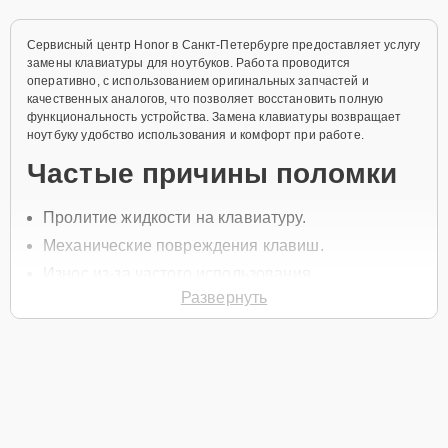
Сервисный центр Honor в Санкт-Петербурге предоставляет услугу
замены клавиатуры для ноутбуков. Работа проводится
оперативно, с использованием оригинальных запчастей и
качественных аналогов, что позволяет восстановить полную
функциональность устройства. Замена клавиатуры возвращает
ноутбуку удобство использования и комфорт при работе.
Частые причины поломки
Пролитие жидкости на клавиатуру.
Механические повреждения клавиш.
Износ из-за частого использования.
Развернуть
Перегрев устройства.
Повреждения от ударов и падений.
Чтобы записаться на ремонт, позвоните по телефону +7 (812)
602-41-60 или оставьте
Заявку на сайте
, и специалист службы
заботы о клиентах перезвонит вам в течение минуты для
уточнения всех вопросов.