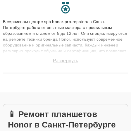
В сервисном центре spb.honor-pro-repair.ru в Санкт-
Петербурге работают опытные мастера с профильным
образованием и стажем от 5 до 12 лет. Они специализируются
на ремонте техники бренда Honor, используют современное
оборудование и оригинальные запчасти. Каждый инженер
регулярно проходит обучение и сертификацию, что позволяет
быстро и точноdiagnostikировать поломки и восстанавливать
Развернуть
технику с сохранением гарантии до 3 лет. Наши мастера
решают сложные случаи: от замены матриц и материнских
плат до ремонта после залития и восстановления данных.
Благодаря высокой квалификации и ответственному подходу
клиенты получают быстрый, качественный ремонт и понятные
объяснения по результатам диагностики.
📱 Ремонт планшетов
Honor в Санкт-Петербурге