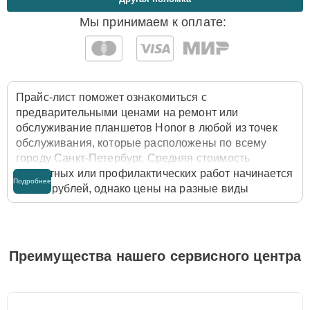
Мы принимаем к оплате:
Прайс-лист поможет ознакомиться с
предварительными ценами на ремонт или
обслуживание планшетов Honor в любой из точек
обслуживания, которые расположены по всему
городу Санкт-Петербург. Средняя стоимость
ремонтных или профилактических работ начинается
Подробнее
от 800 рублей, однако цены на разные виды
комплектующих могут различаться. Полную
стоимость работ с учётом запчастей или расходных
материалов необходимо уточнять со специалистом
службы заботы о клиентах. Для расчета итоговой
Преимущества нашего сервисного центра
стоимости ремонта планшета достаточно позвонить
по телефону горячей линии
+7 (812) 602-41-60
или
оставить заявку на нашем сайте Honor-Pro-Repair.