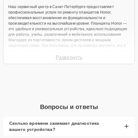
Наш сервисный центр в Санкт-Петербурге предоставляет
профессиональные услуги по ремонту планшетов Honor,
обеспечивая восстановление их функциональности и
производительности на высочайшем уровне. Планшеты Honor —
это удобные и универсальные устройства, идеально подходящие
для работы, учебы, развлечений и мобильного использования
благодаря их портативности, ярким дисплеям и мощным
характеристикам. Они популярны для просмотра контента, игр и
работы с приложениями, но могут столкнуться с неисправностями
из-за падений, износа или программных сбоев. Мы предлагаем
Развернуть
качественный ремонт планшетов Honor в Санкт-Петербурге с
использованием оригинальных комплектующих и современного
оборудования, чтобы ваше устройство работало безупречно.
Какие планшеты Honor мы
ремонтируем
Вопросы и ответы
Наши квалифицированные мастера обладают обширным опытом
работы с широким спектром моделей планшетов Honor, включая
Pad V7, Pad 6, Pad X8, а также серии Pad V8 Pro, Pad X9, Pad 5 и
Сколько времени занимает диагностика
+
другие. Мы выполняем ремонт любой сложности, устраняя
вашего устройства?
неисправности оперативно, чтобы вы могли продолжать
использовать планшет без задержек. Наши услуги включают: