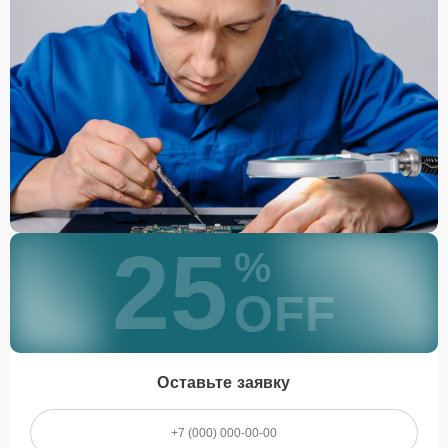
Наши специалисты понимают, насколько важен планшет Honor
для вашей работы или развлечений, поэтому мы минимизируем
время ремонта, сохраняя высокое качество. Мы также даем
рекомендации по эксплуатации, чтобы предотвратить поломки.
Как заказать ремонт
планшета Honor
Если ваш планшет Honor не включается, имеет разбитый экран,
проблемы с зарядкой или ПО, свяжитесь с нами по телефону
+7
(812) 602-41-60
или через сайт. Мы проведем бесплатную
25
диагностику, согласуем стоимость и восстановим планшет в
%
кратчайшие сроки. Наш сервисный центр в Санкт-Петербурге —
надежный выбор для ремонта планшетов Honor!
OFF
Оставьте заявку