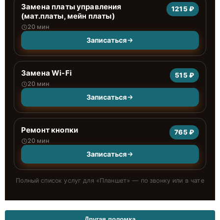
Замена платы управления
1215 ₽
(мат.платы, мейн платы)
20 мин
Записаться
Замена Wi-Fi
515 ₽
20 мин
Записаться
Ремонт кнопки
765 ₽
20 мин
Записаться
Полный список услуг для «
Планшет
» — по звонку или в чате
Другая поломка