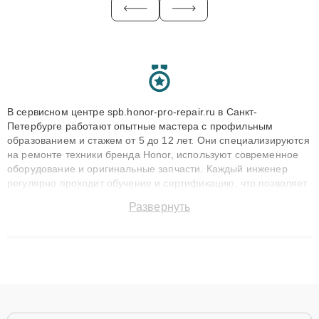
В сервисном центре spb.honor-pro-repair.ru в Санкт-
Петербурге работают опытные мастера с профильным
образованием и стажем от 5 до 12 лет. Они специализируются
на ремонте техники бренда Honor, используют современное
оборудование и оригинальные запчасти. Каждый инженер
регулярно проходит обучение и сертификацию, что позволяет
быстро и точноdiagnostikировать поломки и восстанавливать
Развернуть
технику с сохранением гарантии до 3 лет. Наши мастера
решают сложные случаи: от замены матриц и материнских
плат до ремонта после залития и восстановления данных.
Благодаря высокой квалификации и ответственному подходу
клиенты получают быстрый, качественный ремонт и понятные
объяснения по результатам диагностики.