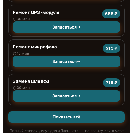
Ремонт GPS-модуля
665 ₽
30 мин
Записаться
Ремонт микрофона
515 ₽
15 мин
Записаться
Замена шлейфа
715 ₽
30 мин
Записаться
Показать всё
Полный список услуг для «
Планшет
» — по звонку или в чате