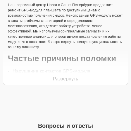
Наш сервисный центр Honor в Санкт-Петербурге предлагает
ремонт GPS-модуля планшета по доступным ценам с
возможностью получения скидок. Неисправный GPS-модуль может
вызвать проблемы с навигацией и определением
местоположения, что делает работу устройства менее
эффективной. Мы используем оригинальные запчасти и их
качественные аналоги для оперативного восстановления работы
модуля, что позволяет быстро вернуть полную функциональность
вашему планшету.
Частые причины поломки
Нарушение контактов GPS-модуля
Развернуть
Физические повреждения
Сбой в программном обеспечении
Износ компонентов
Попадание влаги
Чтобы записаться на ремонт GPS-модуля, позвоните по телефону
+7 (812) 602-41-60 или оставьте
Заявку на сайте
. Специалист
Вопросы и ответы
свяжется с вами в течение минуты для уточнения всех вопросов и
записи на диагностику и ремонт.