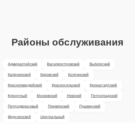
Районы обслуживания
Адмиралтейский
Василеостровский
Выборгский
Калининский
Кировский
Колпинский
Красногвардейский
Красносельский
Кронштадтский
Курортный
Московский
Невский
Петроградский
Петродворцовый
Приморский
Пушкинский
Фрунзенский
Центральный