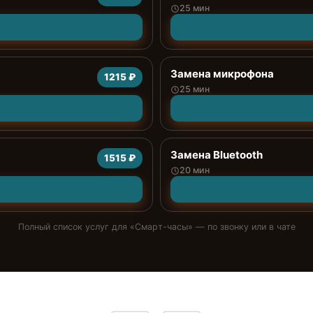
25 мин
Замена микрофона
1215 ₽
25 мин
Замена Bluetooth
1515 ₽
20 мин
Полный список услуг для «
Смарт-часы
» — по звонку или в чате