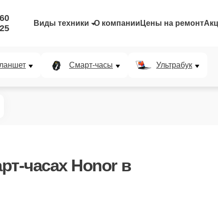
-60
Виды техники
О компании
Цены на ремонт
Ак
-25
ланшет
Смарт-часы
Ультрабук
рт-часах Honor в